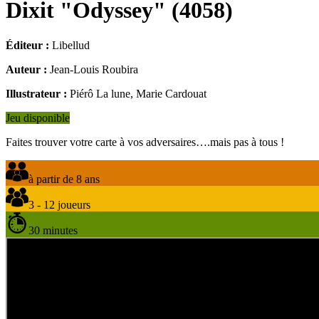
Dixit "Odyssey"
(
4058
)
Éditeur :
Libellud
Auteur :
Jean-Louis Roubira
Illustrateur :
Piérô La lune, Marie Cardouat
Jeu disponible
Faites trouver votre carte à vos adversaires….mais pas à tous !
à partir de 8 ans
3 - 12 joueurs
30 minutes