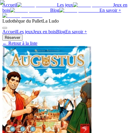
Accueil
Les jeux
Jeux en
bois
Blog
En savoir +
Ludothèque du Pallet
La Ludo
Accueil
Les jeux
Jeux en bois
Blog
En savoir +
Réserver
← Retour à la liste