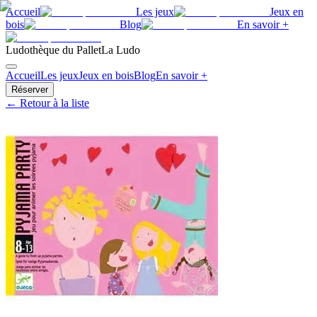
Accueil
Les jeux
Jeux en
bois
Blog
En savoir +
Ludothèque du Pallet
La Ludo
Accueil
Les jeux
Jeux en bois
Blog
En savoir +
Réserver
← Retour à la liste