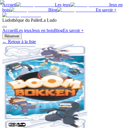
Accueil
Les jeux
Jeux en
bois
Blog
En savoir +
Ludothèque du Pallet
La Ludo
Accueil
Les jeux
Jeux en bois
Blog
En savoir +
Réserver
← Retour à la liste