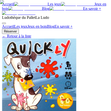
Accueil
Les jeux
Jeux en
bois
Blog
En savoir +
Ludothèque du Pallet
La Ludo
Accueil
Les jeux
Jeux en bois
Blog
En savoir +
Réserver
← Retour à la liste