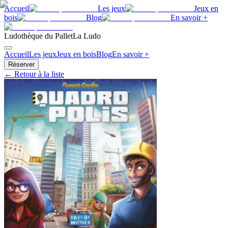
Accueil
Les jeux
Jeux en
bois
Blog
En savoir +
Ludothèque du Pallet
La Ludo
Accueil
Les jeux
Jeux en bois
Blog
En savoir +
Réserver
← Retour à la liste