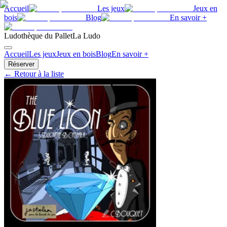
Accueil
Les jeux
Jeux en
bois
Blog
En savoir +
Ludothèque du Pallet
La Ludo
Accueil
Les jeux
Jeux en bois
Blog
En savoir +
Réserver
← Retour à la liste