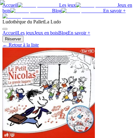
Accueil
Les jeux
Jeux en
bois
Blog
En savoir +
Ludothèque du Pallet
La Ludo
Accueil
Les jeux
Jeux en bois
Blog
En savoir +
Réserver
← Retour à la liste