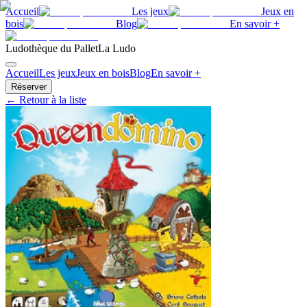
Accueil
Les jeux
Jeux en
bois
Blog
En savoir +
Ludothèque du Pallet
La Ludo
Accueil
Les jeux
Jeux en bois
Blog
En savoir +
Réserver
← Retour à la liste