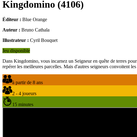
Kingdomino
(
4106
)
Éditeur :
Blue Orange
Auteur :
Bruno Cathala
Illustrateur :
Cyril Bouquet
Jeu disponible
Dans Kingdomino, vous incarnez un Seigneur en quête de terres pour é
repérer les meilleures parcelles. Mais d'autres seigneurs convoitent 
à partir de 8 ans
2 - 4 joueurs
15 minutes