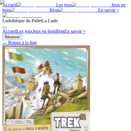
Accueil
Les jeux
Jeux en
bois
Blog
En savoir +
Ludothèque du Pallet
La Ludo
Accueil
Les jeux
Jeux en bois
Blog
En savoir +
Réserver
← Retour à la liste