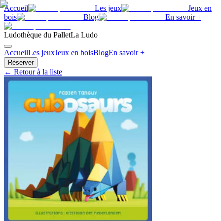
Accueil
Les jeux
Jeux en
bois
Blog
En savoir +
Ludothèque du Pallet
La Ludo
Accueil
Les jeux
Jeux en bois
Blog
En savoir +
Réserver
← Retour à la liste