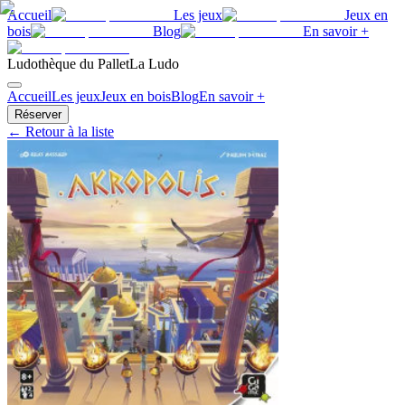
Accueil
Les jeux
Jeux en
bois
Blog
En savoir +
Ludothèque du Pallet
La Ludo
Accueil
Les jeux
Jeux en bois
Blog
En savoir +
Réserver
← Retour à la liste