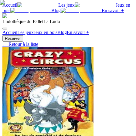
Accueil
Les jeux
Jeux en
bois
Blog
En savoir +
Ludothèque du Pallet
La Ludo
Accueil
Les jeux
Jeux en bois
Blog
En savoir +
Réserver
← Retour à la liste