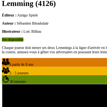
Lemming
(
4126
)
Éditeur :
Amigo Spiele
Auteur :
Sébastien Bleadsdale
Illustrateur :
Loïc Billiau
Jeu disponible
Chaque joueur doit mener ses deux Lemmings à la ligne d'arrivée en hau
la course, amusez-vous à gêner vos adversaires en poussant leurs lemmin
à partir de 8 ans
2 - 5 joueurs
30 minutes