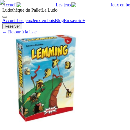
Accueil
Les jeux
Jeux en bo
Ludothèque du Pallet
La Ludo
Accueil
Les jeux
Jeux en bois
Blog
En savoir +
Réserver
← Retour à la liste