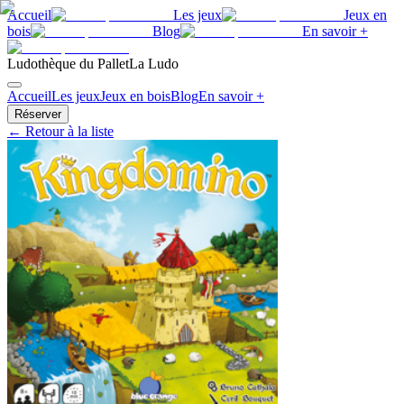
Accueil
Les jeux
Jeux en
bois
Blog
En savoir +
Ludothèque du Pallet
La Ludo
Accueil
Les jeux
Jeux en bois
Blog
En savoir +
Réserver
← Retour à la liste