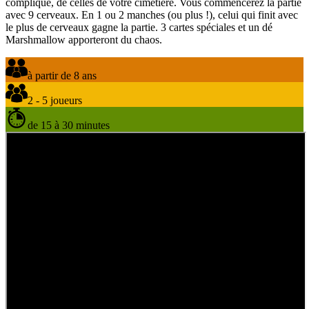
compliqué, de celles de votre cimetière. Vous commencerez la partie
avec 9 cerveaux. En 1 ou 2 manches (ou plus !), celui qui finit avec
le plus de cerveaux gagne la partie. 3 cartes spéciales et un dé
Marshmallow apporteront du chaos.
à partir de 8 ans
2 - 5 joueurs
de 15 à 30 minutes