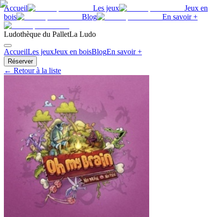
Accueil
Les jeux
Jeux en
bois
Blog
En savoir +
Ludothèque du Pallet
La Ludo
Accueil
Les jeux
Jeux en bois
Blog
En savoir +
Réserver
← Retour à la liste