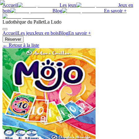
Accueil
Les jeux
Jeux en
bois
Blog
En savoir +
Ludothèque du Pallet
La Ludo
Accueil
Les jeux
Jeux en bois
Blog
En savoir +
Réserver
← Retour à la liste