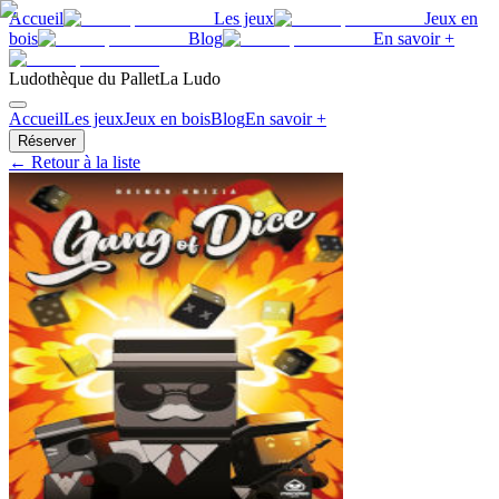
Accueil
Les jeux
Jeux en
bois
Blog
En savoir +
Ludothèque du Pallet
La Ludo
Accueil
Les jeux
Jeux en bois
Blog
En savoir +
Réserver
← Retour à la liste