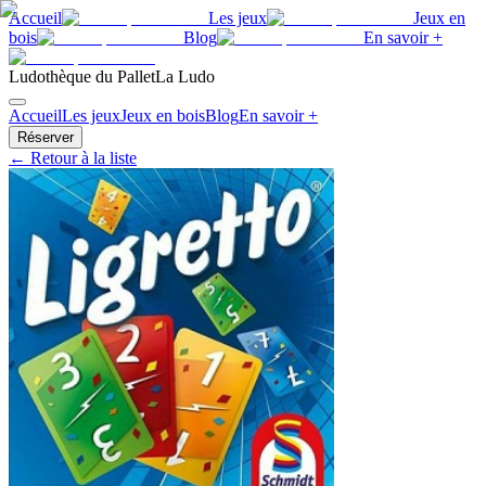
Accueil
Les jeux
Jeux en
bois
Blog
En savoir +
Ludothèque du Pallet
La Ludo
Accueil
Les jeux
Jeux en bois
Blog
En savoir +
Réserver
← Retour à la liste