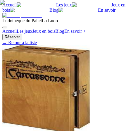
Accueil
Les jeux
Jeux en
bois
Blog
En savoir +
Ludothèque du Pallet
La Ludo
Accueil
Les jeux
Jeux en bois
Blog
En savoir +
Réserver
← Retour à la liste