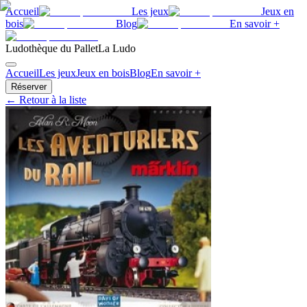
Accueil
Les jeux
Jeux en
bois
Blog
En savoir +
Ludothèque du Pallet
La Ludo
Accueil
Les jeux
Jeux en bois
Blog
En savoir +
Réserver
← Retour à la liste