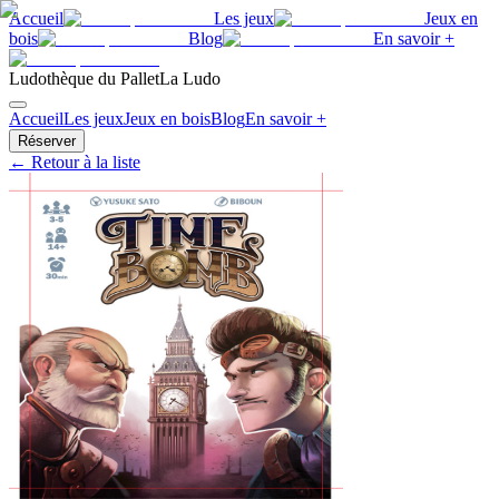
Accueil
Les jeux
Jeux en
bois
Blog
En savoir +
Ludothèque du Pallet
La Ludo
Accueil
Les jeux
Jeux en bois
Blog
En savoir +
Réserver
← Retour à la liste