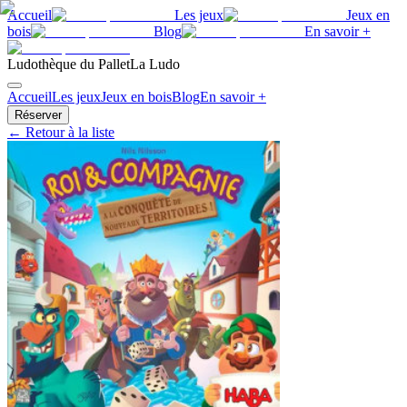
Accueil
Les jeux
Jeux en
bois
Blog
En savoir +
Ludothèque du Pallet
La Ludo
Accueil
Les jeux
Jeux en bois
Blog
En savoir +
Réserver
← Retour à la liste