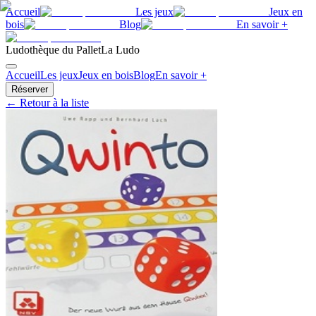
Accueil
Les jeux
Jeux en
bois
Blog
En savoir +
Ludothèque du Pallet
La Ludo
Accueil
Les jeux
Jeux en bois
Blog
En savoir +
Réserver
← Retour à la liste