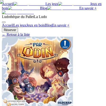
Accueil
Les jeux
Jeux en
bois
Blog
En savoir +
Ludothèque du Pallet
La Ludo
Accueil
Les jeux
Jeux en bois
Blog
En savoir +
Réserver
← Retour à la liste