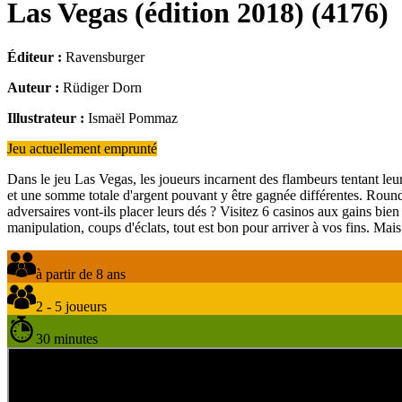
Las Vegas (édition 2018)
(
4176
)
Éditeur :
Ravensburger
Auteur :
Rüdiger Dorn
Illustrateur :
Ismaël Pommaz
Jeu actuellement emprunté
Dans le jeu Las Vegas, les joueurs incarnent des flambeurs tentant leu
et une somme totale d'argent pouvant y être gagnée différentes. Round 
adversaires vont-ils placer leurs dés ? Visitez 6 casinos aux gains bi
manipulation, coups d'éclats, tout est bon pour arriver à vos fins. Mais
à partir de 8 ans
2 - 5 joueurs
30 minutes