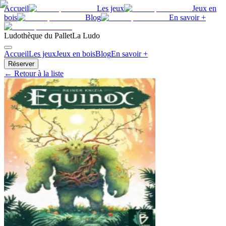
Accueil
Les jeux
Jeux en
bois
Blog
En savoir +
Ludothèque du Pallet
La Ludo
Accueil
Les jeux
Jeux en bois
Blog
En savoir +
Réserver
← Retour à la liste