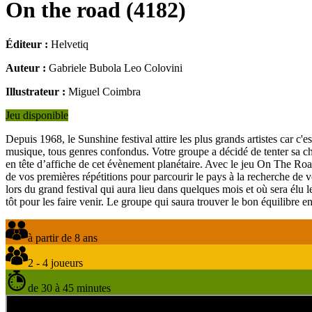
On the road
(
4182
)
Éditeur :
Helvetiq
Auteur :
Gabriele Bubola Leo Colovini
Illustrateur :
Miguel Coimbra
Jeu disponible
Depuis 1968, le Sunshine festival attire les plus grands artistes car c'
musique, tous genres confondus. Votre groupe a décidé de tenter sa cha
en tête d’affiche de cet évènement planétaire. Avec le jeu On The Road,
de vos premières répétitions pour parcourir le pays à la recherche de vo
lors du grand festival qui aura lieu dans quelques mois et où sera élu l
tôt pour les faire venir. Le groupe qui saura trouver le bon équilibre e
à partir de 8 ans
2 - 4 joueurs
de 30 à 45 minutes