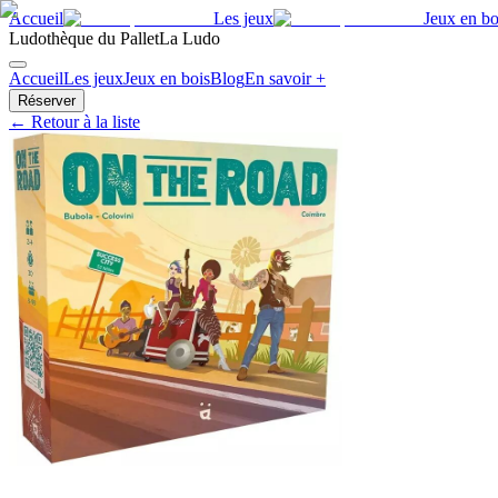
Accueil
Les jeux
Jeux en bo
Ludothèque du Pallet
La Ludo
Accueil
Les jeux
Jeux en bois
Blog
En savoir +
Réserver
← Retour à la liste