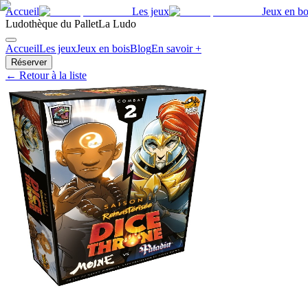
Accueil
Les jeux
Jeux en bo
Ludothèque du Pallet
La Ludo
Accueil
Les jeux
Jeux en bois
Blog
En savoir +
Réserver
← Retour à la liste