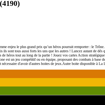
(
4190
)
e enjeu le plus grand prix qu’un héros pourrait remporter : le Trône. 
s ils sont tous aussi forts les uns que les autres ! Lancez autant de dés 
és de héros tout au long de la partie ! Jouez vos cartes Action stratégiq
hrone est un jeu compétitif ou en équipe, proposant des combats à base 
t nécessaire d'avoir d'autres boites de jeux.Autre boite disponible à La L