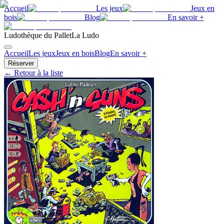
Accueil
Les jeux
Jeux en
bois
Blog
En savoir +
Ludothèque du Pallet
La Ludo
Accueil
Les jeux
Jeux en bois
Blog
En savoir +
Réserver
← Retour à la liste