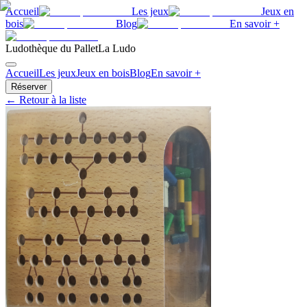
Accueil
Les jeux
Jeux en
bois
Blog
En savoir +
Ludothèque du Pallet
La Ludo
Accueil
Les jeux
Jeux en bois
Blog
En savoir +
Réserver
← Retour à la liste