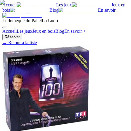
Accueil
Les jeux
Jeux en
bois
Blog
En savoir +
Ludothèque du Pallet
La Ludo
Accueil
Les jeux
Jeux en bois
Blog
En savoir +
Réserver
← Retour à la liste