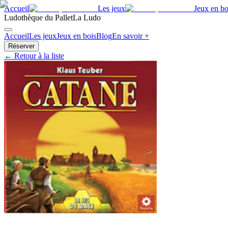
Accueil
Les jeux
Jeux en bo
Ludothèque du Pallet
La Ludo
Accueil
Les jeux
Jeux en bois
Blog
En savoir +
Réserver
← Retour à la liste