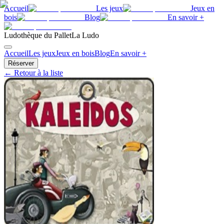
Accueil
Les jeux
Jeux en
bois
Blog
En savoir +
Ludothèque du Pallet
La Ludo
Accueil
Les jeux
Jeux en bois
Blog
En savoir +
Réserver
← Retour à la liste