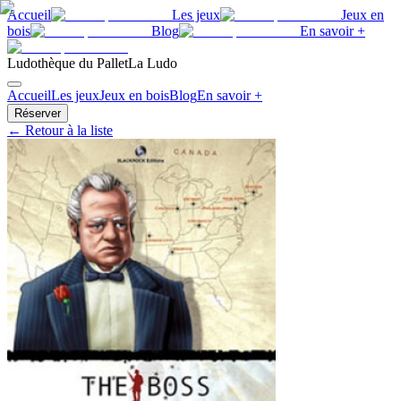
Accueil
Les jeux
Jeux en
bois
Blog
En savoir +
Ludothèque du Pallet
La Ludo
Accueil
Les jeux
Jeux en bois
Blog
En savoir +
Réserver
← Retour à la liste