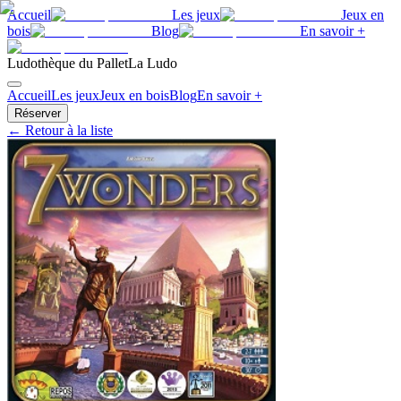
Accueil
Les jeux
Jeux en
bois
Blog
En savoir +
Ludothèque du Pallet
La Ludo
Accueil
Les jeux
Jeux en bois
Blog
En savoir +
Réserver
← Retour à la liste