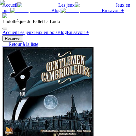
Accueil
Les jeux
Jeux en
bois
Blog
En savoir +
Ludothèque du Pallet
La Ludo
Accueil
Les jeux
Jeux en bois
Blog
En savoir +
Réserver
← Retour à la liste