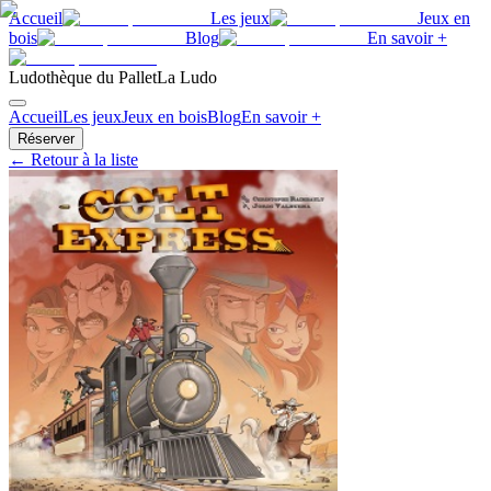
Accueil
Les jeux
Jeux en
bois
Blog
En savoir +
Ludothèque du Pallet
La Ludo
Accueil
Les jeux
Jeux en bois
Blog
En savoir +
Réserver
← Retour à la liste