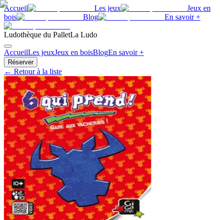
Accueil
Les jeux
Jeux en
bois
Blog
En savoir +
Ludothèque du Pallet
La Ludo
Accueil
Les jeux
Jeux en bois
Blog
En savoir +
Réserver
← Retour à la liste