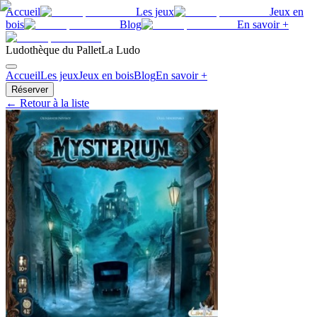
Accueil
Les jeux
Jeux en
bois
Blog
En savoir +
Ludothèque du Pallet
La Ludo
Accueil
Les jeux
Jeux en bois
Blog
En savoir +
Réserver
← Retour à la liste