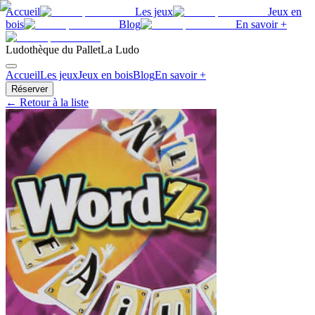
Accueil
Les jeux
Jeux en
bois
Blog
En savoir +
Ludothèque du Pallet
La Ludo
Accueil
Les jeux
Jeux en bois
Blog
En savoir +
Réserver
← Retour à la liste