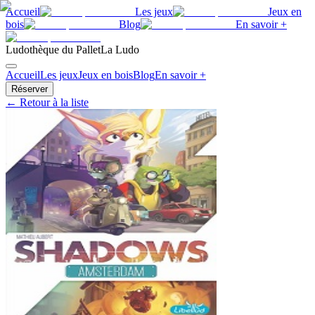
Accueil
Les jeux
Jeux en
bois
Blog
En savoir +
Ludothèque du Pallet
La Ludo
Accueil
Les jeux
Jeux en bois
Blog
En savoir +
Réserver
← Retour à la liste