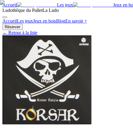
Accueil
Les jeux
Jeux en bo
Ludothèque du Pallet
La Ludo
Accueil
Les jeux
Jeux en bois
Blog
En savoir +
Réserver
← Retour à la liste