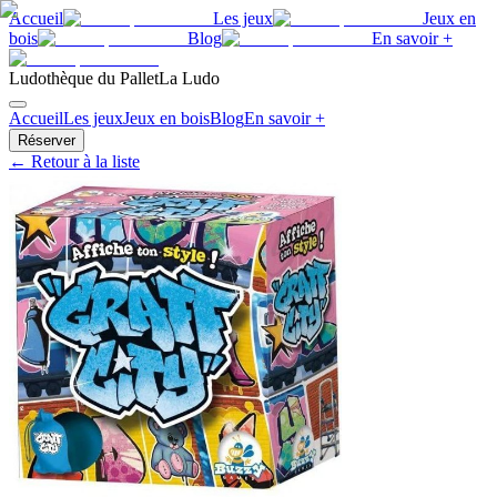
Accueil
Les jeux
Jeux en
bois
Blog
En savoir +
Ludothèque du Pallet
La Ludo
Accueil
Les jeux
Jeux en bois
Blog
En savoir +
Réserver
← Retour à la liste