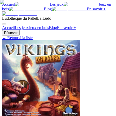
Accueil
Les jeux
Jeux en
bois
Blog
En savoir +
Ludothèque du Pallet
La Ludo
Accueil
Les jeux
Jeux en bois
Blog
En savoir +
Réserver
← Retour à la liste