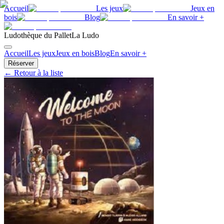
Accueil
Les jeux
Jeux en
bois
Blog
En savoir +
Ludothèque du Pallet
La Ludo
Accueil
Les jeux
Jeux en bois
Blog
En savoir +
Réserver
← Retour à la liste