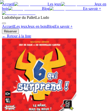
Accueil
Les jeux
Jeux en
bois
Blog
En savoir +
Ludothèque du Pallet
La Ludo
Accueil
Les jeux
Jeux en bois
Blog
En savoir +
Réserver
← Retour à la liste