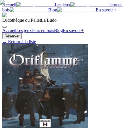
Accueil
Les jeux
Jeux en
bois
Blog
En savoir +
Ludothèque du Pallet
La Ludo
Accueil
Les jeux
Jeux en bois
Blog
En savoir +
Réserver
← Retour à la liste