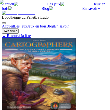
Accueil
Les jeux
Jeux en
bois
Blog
En savoir +
Ludothèque du Pallet
La Ludo
Accueil
Les jeux
Jeux en bois
Blog
En savoir +
Réserver
← Retour à la liste